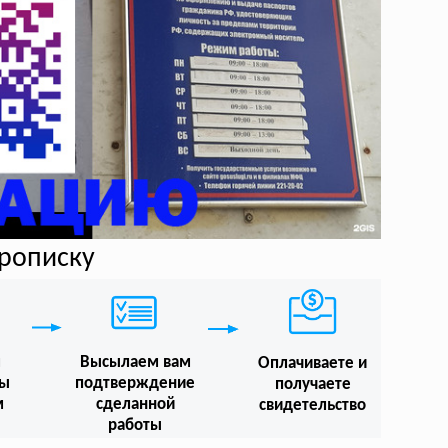
прописку
м
Высылаем вам
Оплачиваете и
мы
подтверждение
получаете
м
сделанной
свидетельство
работы