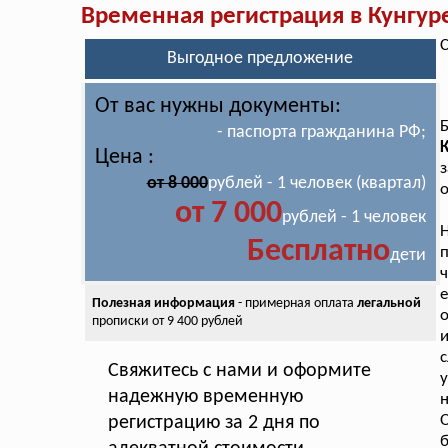
Временная регистрация в Кунгур
С
Выгодное предложение
От вас нужны документы:
- паспорта гражданина РФ;
Цена :
от 8 000
рублей - 1 человек (квартал)
о
от 7 000
рублей - 1 человек
Н
Бесплатно
п
дети
Полезная информация
- примерная оплата
легальной
прописки от 9 400 рублей
с
Свяжитесь с нами и оформите
у
надежную временную
н
О
регистрацию за 2 дня по