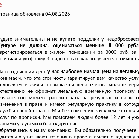
е
траница обновлена 04.08.2026
Будьте внимательны и не купите подделки у недобросове
Кунгуре не должна, оцениваться меньше 8 000 руб
зарегистрироваться в жилом помещении за 3000 руб. за 
фициальную форму 3, надо понять как получается стоимость 
а сегодняшний день
у нас наиболее низкая цена на легаль
онимаем, что эта стоимость гарантирует вам качество усл
человеком в жилье повышается цена счетов, можете вери
естественно не оформят легальную временную прописку 
обязательно можете рассчитывать на результат и наши 
изменения в праве и имеют регулярную практику в сотру
лужбы нашей страны. Мы без сомнения заявляем, что явл
слуг по прописки. Мы помогаем людям более 12 лет и уже
ашими услугами и благодарят нас.
братившись в нашу компанию, Вы обязательно получаете р
бдительно учитывают течения в праве и имеют ежедневну